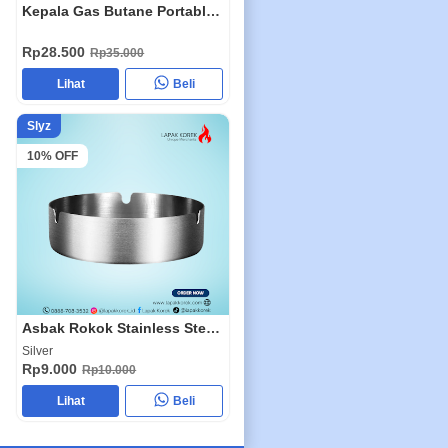
Kepala Gas Butane Portable Flame Gun 920
Rp28.500
Rp35.000
Lihat
Beli
Slyz
10% OFF
Asbak Rokok Stainless Steel Slyz23
Silver
Rp9.000
Rp10.000
Lihat
Beli