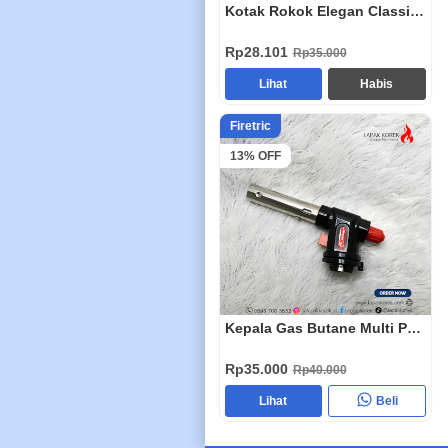
Kotak Rokok Elegan Classic Metal Stainless
Rp28.101
Rp35.000
Lihat
Habis
Firetric
13% OFF
Kepala Gas Butane Multi Purpose Torch 1300 Celcius WS-504C
Rp35.000
Rp40.000
Lihat
Beli