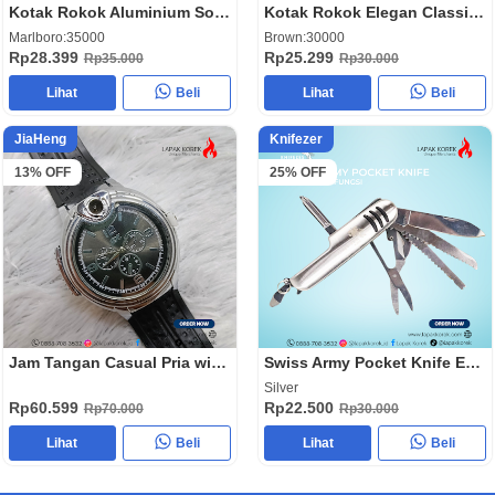
Kotak Rokok Aluminium Solid Case
Kotak Rokok Elegan Classic Leather
Marlboro:35000
Brown:30000
Rp28.399
Rp25.299
Rp35.000
Rp30.000
Lihat
Beli
Lihat
Beli
JiaHeng
Knifezer
13% OFF
25% OFF
Jam Tangan Casual Pria with Lighters HC90
Swiss Army Pocket Knife EDC A3011
Silver
Rp60.599
Rp22.500
Rp70.000
Rp30.000
Lihat
Beli
Lihat
Beli